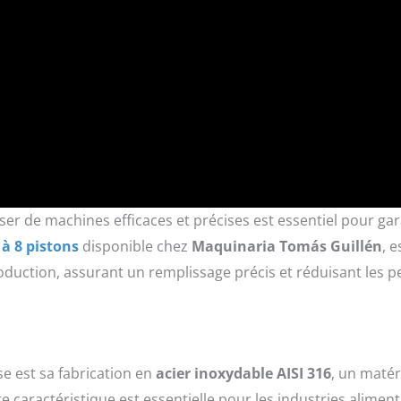
oser de machines efficaces et précises est essentiel pour gar
à 8 pistons
disponible chez
Maquinaria Tomás Guillén
, e
oduction, assurant un remplissage précis et réduisant les p
e est sa fabrication en
acier inoxydable AISI 316
, un matér
tte caractéristique est essentielle pour les industries aliment