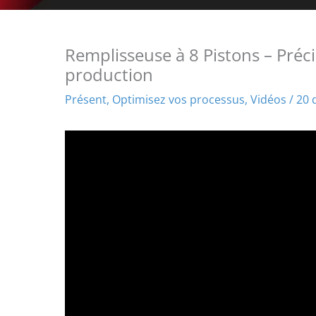
Remplisseuse à 8 Pistons – Précis
production
Présent
,
Optimisez vos processus
,
Vidéos
/
20 