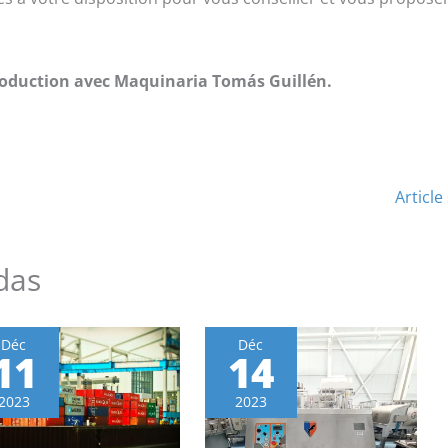
production avec Maquinaria Tomás Guillén.
Article
das
Déc
Déc
11
14
2023
2023