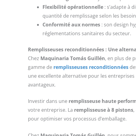
Flexibilité opérationnelle
: s’adapte à d
quantité de remplissage selon les besoin
Conformité aux normes
: son design hy
réglementations sanitaires du secteur.
Remplisseuses reconditionnées : Une alterna
Chez
Maquinaria Tomás Guillén
, en plus de 
gamme de
remplisseuses reconditionnées
des
une excellente alternative pour les entreprise
avantageux.
Investir dans une
remplisseuse haute perfor
votre entreprise. La
remplisseuse à 8 pistons
,
pour optimiser vos processus d’emballage.
Chez
Maquinaria Tomás Guillén
, nous sommes