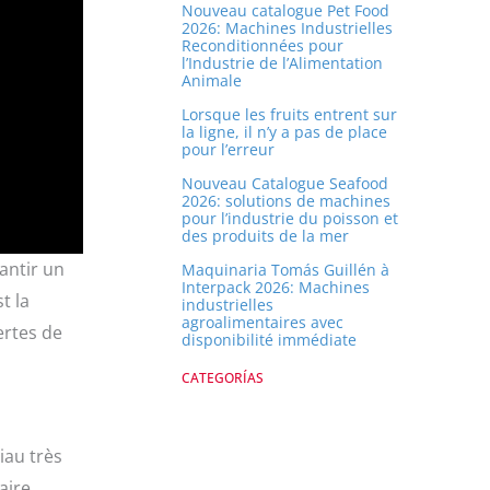
r
Nouveau catalogue Pet Food
2026: Machines Industrielles
Reconditionnées pour
l’Industrie de l’Alimentation
Animale
Lorsque les fruits entrent sur
la ligne, il n’y a pas de place
pour l’erreur
Nouveau Catalogue Seafood
2026: solutions de machines
pour l’industrie du poisson et
des produits de la mer
antir un
Maquinaria Tomás Guillén à
Interpack 2026: Machines
st la
industrielles
agroalimentaires avec
ertes de
disponibilité immédiate
CATEGORÍAS
iau très
aire,