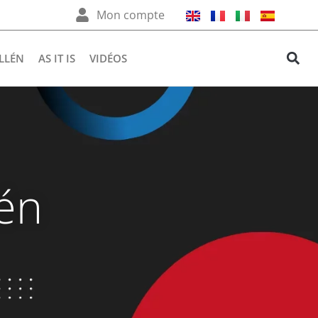
Mon compte
LLÉN
AS IT IS
VIDÉOS
lén