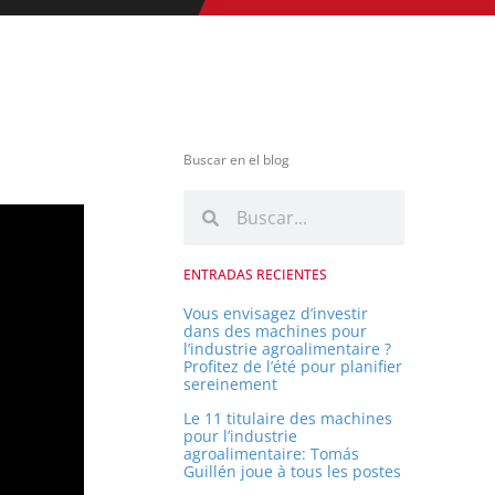
Buscar en el blog
R
R
e
e
c
c
ENTRADAS RECIENTES
h
h
e
Vous envisagez d’investir
dans des machines pour
r
e
l’industrie agroalimentaire ?
c
Profitez de l’été pour planifier
r
sereinement
h
c
e
Le 11 titulaire des machines
pour l’industrie
h
r
agroalimentaire: Tomás
e
Guillén joue à tous les postes