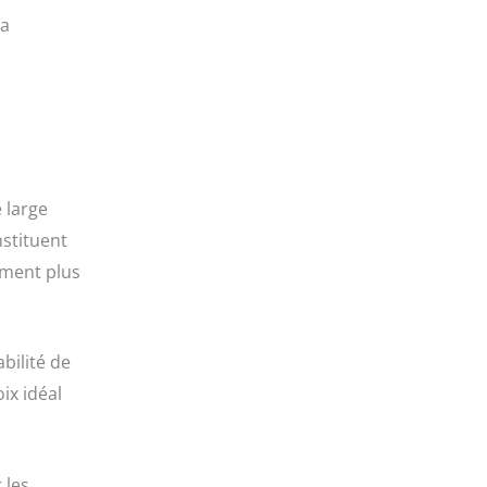
la
 large
stituent
ement plus
bilité de
ix idéal
 les