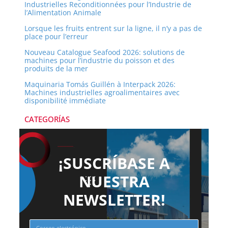
Industrielles Reconditionnées pour l’Industrie de
l’Alimentation Animale
Lorsque les fruits entrent sur la ligne, il n’y a pas de
place pour l’erreur
Nouveau Catalogue Seafood 2026: solutions de
machines pour l’industrie du poisson et des
produits de la mer
Maquinaria Tomás Guillén à Interpack 2026:
Machines industrielles agroalimentaires avec
disponibilité immédiate
CATEGORÍAS
¡SUSCRÍBASE A
NUESTRA
NEWSLETTER!