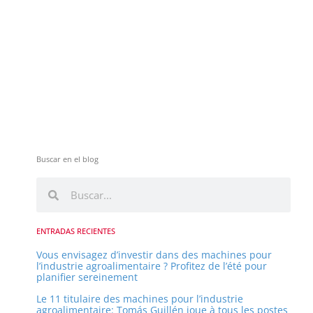
Buscar en el blog
R
R
e
e
c
c
h
ENTRADAS RECIENTES
e
h
Vous envisagez d’investir dans des machines pour
r
l’industrie agroalimentaire ? Profitez de l’été pour
e
c
planifier sereinement
h
r
Le 11 titulaire des machines pour l’industrie
e
agroalimentaire: Tomás Guillén joue à tous les postes