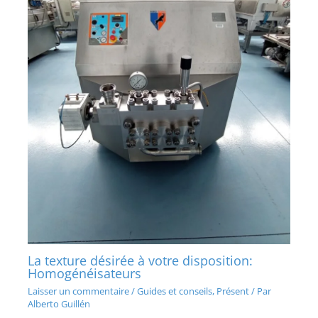
La texture désirée à votre disposition:
Homogénéisateurs
Laisser un commentaire
/
Guides et conseils
,
Présent
/ Par
Alberto Guillén