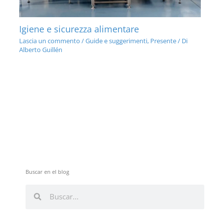
Igiene e sicurezza alimentare
Lascia un commento
/
Guide e suggerimenti
,
Presente
/ Di
Alberto Guillén
Buscar en el blog
C
C
e
e
r