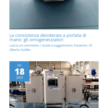
La consistenza desiderata a portata di
mano: gli omogeneizzatori
Lascia un commento
/
Guide e suggerimenti
,
Presente
/ Di
Alberto Guillén
Dic
18
2023