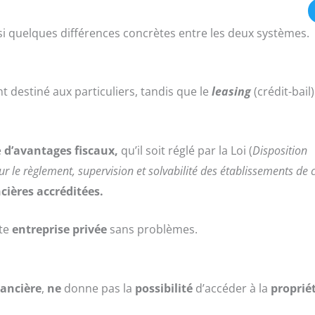
i quelques différences concrètes entre les deux systèmes.
t destiné aux particuliers, tandis que le
leasing
(crédit-bail
e
d’avantages fiscaux,
qu’il soit réglé par la Loi (
Disposition
r le règlement, supervision et solvabilité des établissements de c
cières accréditées.
ute
entreprise privée
sans problèmes.
nancière
,
ne
donne pas la
possibilité
d’accéder à la
proprié