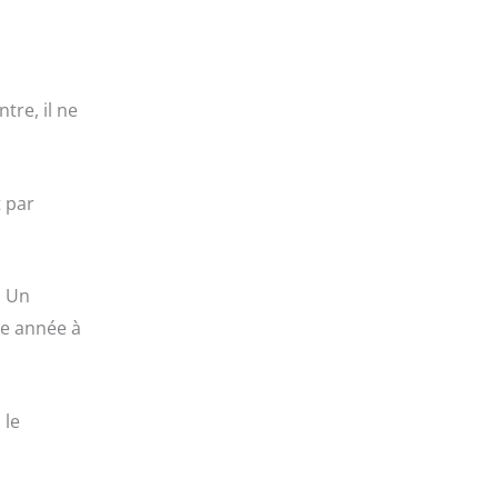
tre, il ne
 par
. Un
ne année à
 le