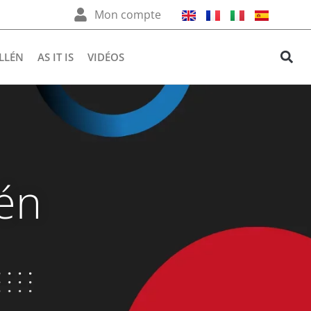
Mon compte
LLÉN
AS IT IS
VIDÉOS
lén