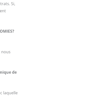
rats. Si,
ment
NOMIES?
t nous
mique de
c laquelle