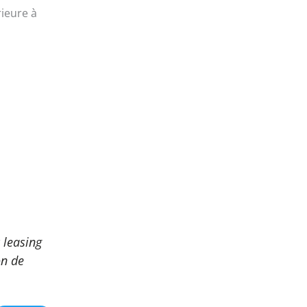
ieure à
c
leasing
on de