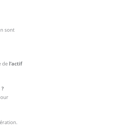
on sont
e de
l’actif
 ?
pour
ération.