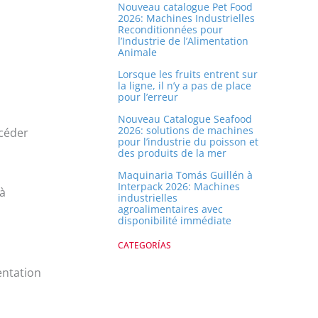
r
Nouveau catalogue Pet Food
2026: Machines Industrielles
Reconditionnées pour
l’Industrie de l’Alimentation
Animale
Lorsque les fruits entrent sur
la ligne, il n’y a pas de place
pour l’erreur
Nouveau Catalogue Seafood
2026: solutions de machines
ccéder
pour l’industrie du poisson et
des produits de la mer
Maquinaria Tomás Guillén à
Interpack 2026: Machines
à
industrielles
agroalimentaires avec
disponibilité immédiate
CATEGORÍAS
entation