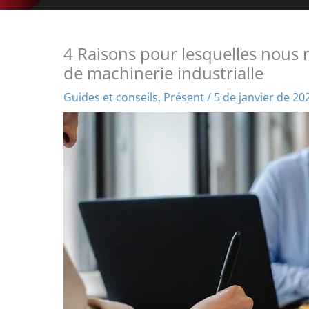
4 Raisons pour lesquelles nous 
de machinerie industrialle
Guides et conseils
,
Présent
/
5 de janvier de 20