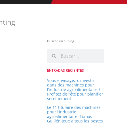
nting
Buscar en el blog
R
R
e
e
c
c
ENTRADAS RECIENTES
h
h
e
Vous envisagez d’investir
dans des machines pour
r
e
l’industrie agroalimentaire ?
c
Profitez de l’été pour planifier
r
sereinement
h
c
e
Le 11 titulaire des machines
pour l’industrie
h
r
agroalimentaire: Tomás
e
Guillén joue à tous les postes