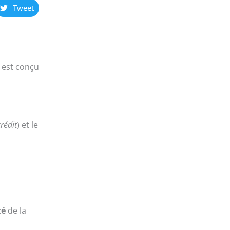
Tweet
) est conçu
rédit
) et le
té
de la