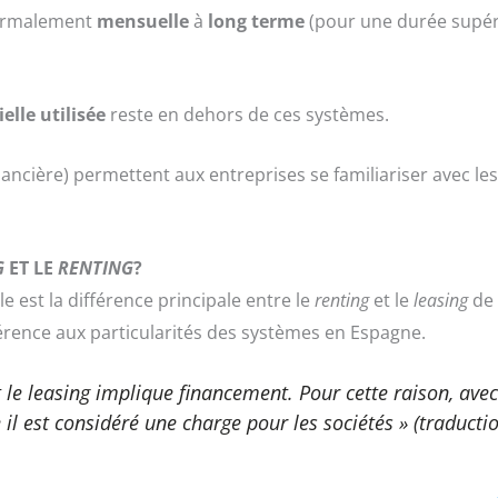
rmalement
mensuelle
à
long terme
(pour une durée supér
elle utilisée
reste en dehors de ces systèmes.
nancière) permettent aux entreprises se familiariser avec les
G
ET LE
RENTING
?
e est la différence principale entre le
renting
et le
leasing
de
érence aux particularités des systèmes en Espagne.
t le
leasing
implique financement. Pour cette raison, ave
 il est considéré une charge pour les sociétés » (traducti