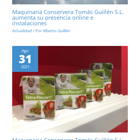
Maquinaria Conservera Tomás Guillén S.L.
aumenta su presencia online e
instalaciones
Actualidad
/ Por
Alberto Guillén
Ago
31
2021
Maquinaria Conservera Tomás Guillén S.L.