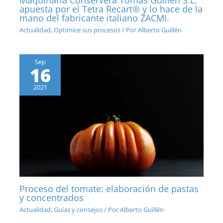
apuesta por el Tetra Recart® y lo hace de la
mano del fabricante italiano ZACMI.
Actualidad
,
Optimice sus procesos
/ Por
Alberto Guillén
Sep
16
2021
Proceso del tomate: elaboración de pastas
y concentrados
Actualidad
,
Guías y consejos
/ Por
Alberto Guillén