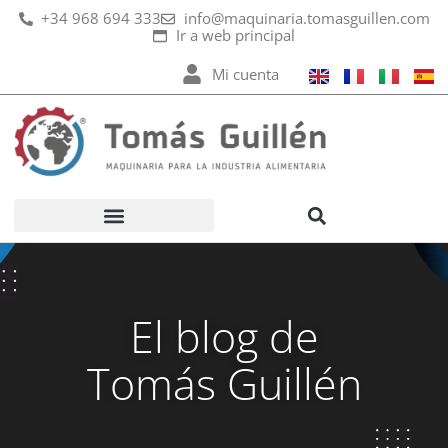
Ir
+34 968 694 333
info@maquinaria.tomasguillen.com
Ir a web principal
al
contenido
Mi cuenta
El blog de
Tomás Guillén