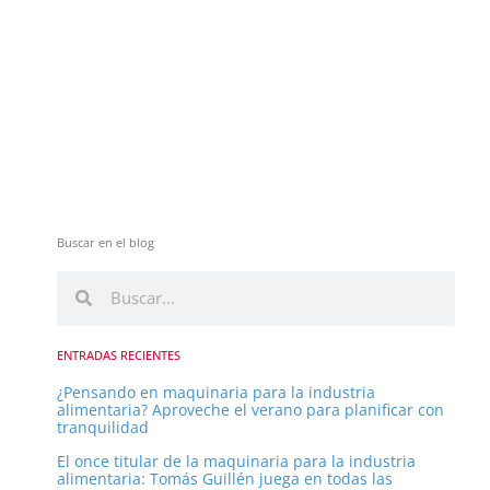
Buscar en el blog
B
B
u
u
s
s
c
ENTRADAS RECIENTES
a
c
¿Pensando en maquinaria para la industria
r
alimentaria? Aproveche el verano para planificar con
a
tranquilidad
r
El once titular de la maquinaria para la industria
alimentaria: Tomás Guillén juega en todas las