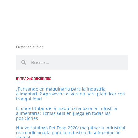
Buscar en el blog
B
B
u
u
s
s
c
ENTRADAS RECIENTES
a
c
¿Pensando en maquinaria para la industria
r
alimentaria? Aproveche el verano para planificar con
a
tranquilidad
r
El once titular de la maquinaria para la industria
alimentaria: Tomás Guillén juega en todas las
posiciones
Nuevo catálogo Pet Food 2026: maquinaria industrial
reacondicionada para la industria de alimentación
animal