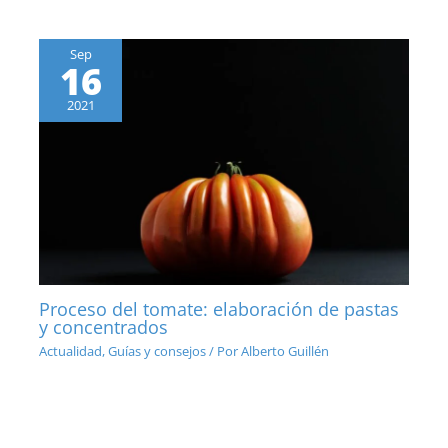
Sep
16
2021
Proceso del tomate: elaboración de pastas
y concentrados
Actualidad
,
Guías y consejos
/ Por
Alberto Guillén