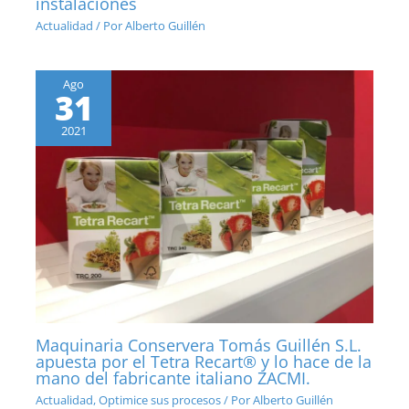
instalaciones
Actualidad
/ Por
Alberto Guillén
Ago
31
2021
Maquinaria Conservera Tomás Guillén S.L.
apuesta por el Tetra Recart® y lo hace de la
mano del fabricante italiano ZACMI.
Actualidad
,
Optimice sus procesos
/ Por
Alberto Guillén