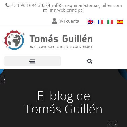
Ir
+34 968 694 333
info@maquinaria.tomasguillen.com
Ir a web principal
al
contenido
Mi cuenta
El blog de
Tomás Guillén