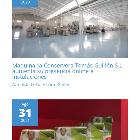
2020
Maquinaria Conservera Tomás Guillén S.L.
aumenta su presencia online e
instalaciones
Actualidad
/ Por
Alberto Guillén
Ago
31
2021