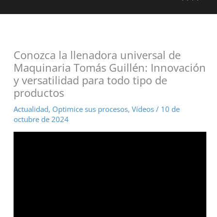
Conozca la llenadora universal de
Maquinaria Tomás Guillén: Innovación
y versatilidad para todo tipo de
productos
Actualidad
,
Optimice sus procesos
,
Vídeos
/
10 de
octubre de 2024