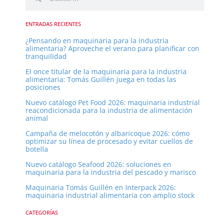
u
u
s
s
c
ENTRADAS RECIENTES
a
c
¿Pensando en maquinaria para la industria
r
alimentaria? Aproveche el verano para planificar con
a
tranquilidad
r
El once titular de la maquinaria para la industria
alimentaria: Tomás Guillén juega en todas las
posiciones
Nuevo catálogo Pet Food 2026: maquinaria industrial
reacondicionada para la industria de alimentación
animal
Campaña de melocotón y albaricoque 2026: cómo
optimizar su línea de procesado y evitar cuellos de
botella
Nuevo catálogo Seafood 2026: soluciones en
maquinaria para la industria del pescado y marisco
Maquinaria Tomás Guillén en Interpack 2026:
maquinaria industrial alimentaria con amplio stock
CATEGORÍAS