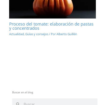
Proceso del tomate: elaboración de pastas
y concentrados
Actualidad
,
Guías y consejos
/ Por
Alberto Guillén
Buscar en el blog
B
B