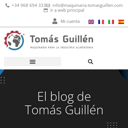
Ir
+34 968 694 333
info@maquinaria.tomasguillen.com
Ir a web principal
al
contenido
Mi cuenta
El blog de
Tomás Guillén