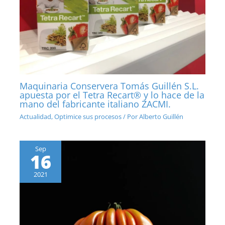
Maquinaria Conservera Tomás Guillén S.L.
apuesta por el Tetra Recart® y lo hace de la
mano del fabricante italiano ZACMI.
Actualidad
,
Optimice sus procesos
/ Por
Alberto Guillén
Sep
16
2021