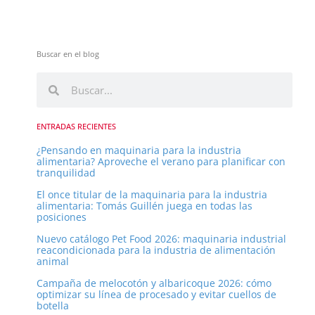
Buscar en el blog
B
B
u
u
s
s
c
ENTRADAS RECIENTES
a
c
¿Pensando en maquinaria para la industria
r
alimentaria? Aproveche el verano para planificar con
a
tranquilidad
r
El once titular de la maquinaria para la industria
alimentaria: Tomás Guillén juega en todas las
posiciones
Nuevo catálogo Pet Food 2026: maquinaria industrial
reacondicionada para la industria de alimentación
animal
Campaña de melocotón y albaricoque 2026: cómo
optimizar su línea de procesado y evitar cuellos de
botella