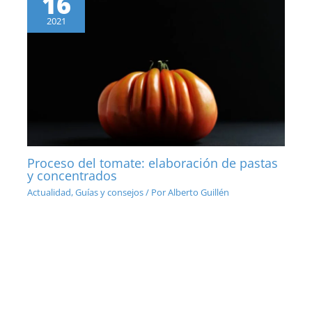
16
2021
Proceso del tomate: elaboración de pastas
y concentrados
Actualidad
,
Guías y consejos
/ Por
Alberto Guillén