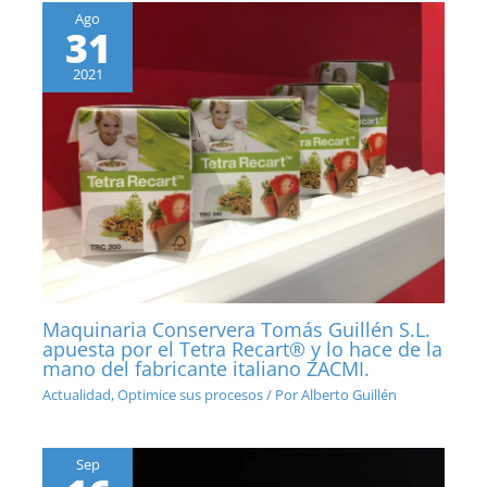
Ago
31
2021
Maquinaria Conservera Tomás Guillén S.L.
apuesta por el Tetra Recart® y lo hace de la
mano del fabricante italiano ZACMI.
Actualidad
,
Optimice sus procesos
/ Por
Alberto Guillén
Sep