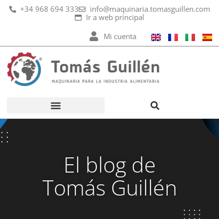
Ir
+34 968 694 333
info@maquinaria.tomasguillen.com
Ir a web principal
al
contenido
Mi cuenta
El blog de
Tomás Guillén