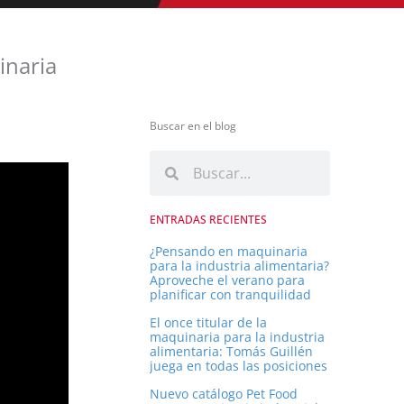
inaria
Buscar en el blog
B
B
u
u
s
s
ENTRADAS RECIENTES
c
c
a
¿Pensando en maquinaria
para la industria alimentaria?
r
a
Aproveche el verano para
planificar con tranquilidad
r
El once titular de la
maquinaria para la industria
alimentaria: Tomás Guillén
juega en todas las posiciones
Nuevo catálogo Pet Food