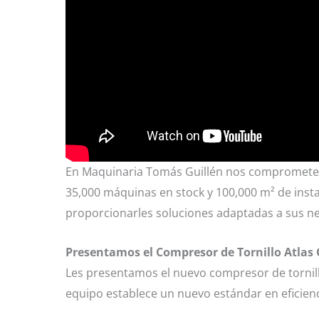
En Maquinaria Tomás Guillén nos comprometemo
35,000 máquinas en stock y 100,000 m² de ins
proporcionarles soluciones adaptadas a sus n
Presentamos el Compresor de Tornillo Atlas
Les presentamos el nuevo compresor de tornillo
equipo establece un nuevo estándar en eficienci