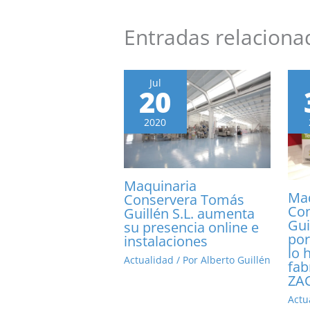
Entradas relaciona
Jul
20
2020
Maquinaria
Maq
Conservera Tomás
Co
Guillén S.L. aumenta
Gui
su presencia online e
por
instalaciones
lo 
Actualidad
/ Por
Alberto Guillén
fab
ZA
Actu