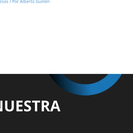
esos
/ Por
Alberto Guillén
NUESTRA