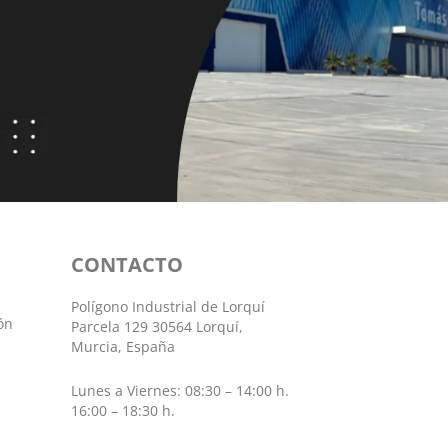
CONTACTO
Polígono Industrial de Lorquí
ón
Parcela 129 30564 Lorquí,
Murcia, España
Lunes a Viernes: 08:30 – 14:00 h.
16:00 – 18:30 h.