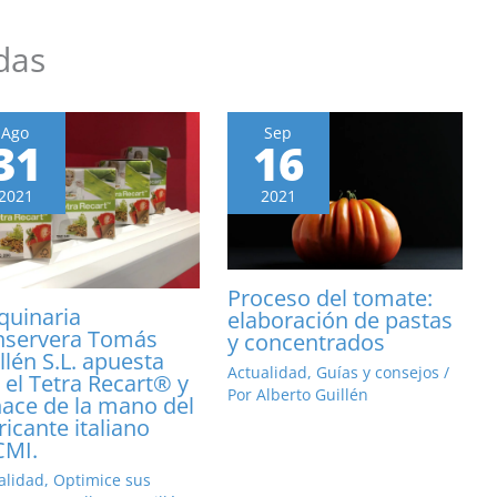
das
Ago
Sep
31
16
2021
2021
Proceso del tomate:
uinaria
elaboración de pastas
nservera Tomás
y concentrados
llén S.L. apuesta
Actualidad
,
Guías y consejos
/
 el Tetra Recart® y
Por
Alberto Guillén
hace de la mano del
ricante italiano
CMI.
alidad
,
Optimice sus