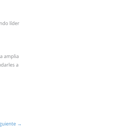
ndo líder
ra amplia
darles a
iguiente
→