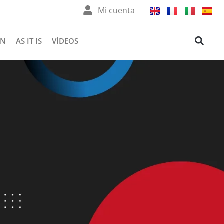
Mi cuenta
ÉN
AS IT IS
VÍDEOS