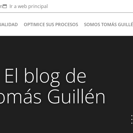
om
Ir a web principal
UALIDAD
OPTIMICE SUS PROCESOS
SOMOS TOMÁS GUILL
El blog de
omás Guillén