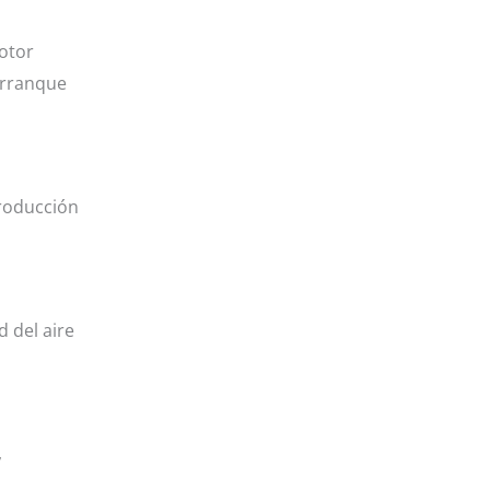
motor
arranque
producción
 del aire
,