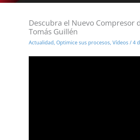
Descubra el Nuevo Compresor d
Tomás Guillén
Actualidad
,
Optimice sus procesos
,
Vídeos
/
4 d