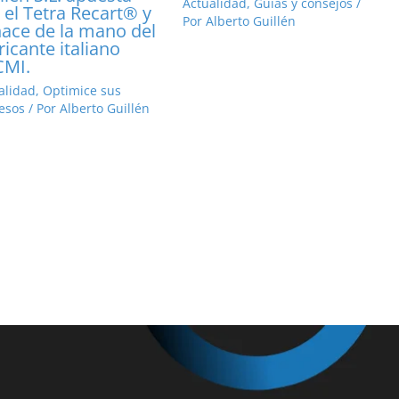
Actualidad
,
Guías y consejos
/
 el Tetra Recart® y
Por
Alberto Guillén
hace de la mano del
ricante italiano
CMI.
alidad
,
Optimice sus
esos
/ Por
Alberto Guillén