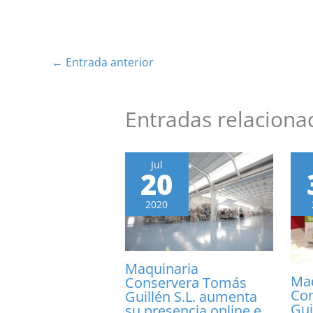
←
Entrada anterior
Entradas relaciona
Jul
20
2020
Maquinaria
Maq
Conservera Tomás
Co
Guillén S.L. aumenta
Gui
su presencia online e