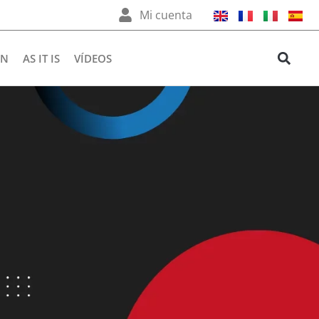
Mi cuenta
ÉN
AS IT IS
VÍDEOS