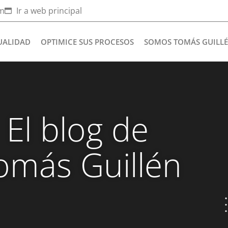
om
Ir a web principal
UALIDAD
OPTIMICE SUS PROCESOS
SOMOS TOMÁS GUILL
El blog de
omás Guillén