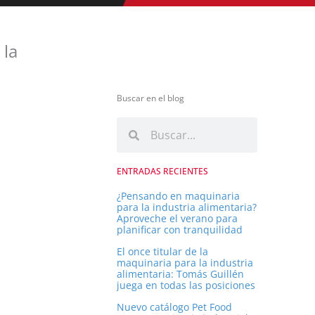
 la
Buscar en el blog
B
B
u
u
s
s
ENTRADAS RECIENTES
c
c
a
¿Pensando en maquinaria
para la industria alimentaria?
r
a
Aproveche el verano para
planificar con tranquilidad
r
El once titular de la
maquinaria para la industria
alimentaria: Tomás Guillén
juega en todas las posiciones
Nuevo catálogo Pet Food