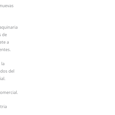
 nuevas
aquinaria
s de
ete a
entes.
 la
ados del
al.
omercial.
tria