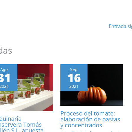
Entrada s
das
Ago
Sep
31
16
2021
2021
Proceso del tomate:
uinaria
elaboración de pastas
nservera Tomás
y concentrados
llén S.L. apuesta