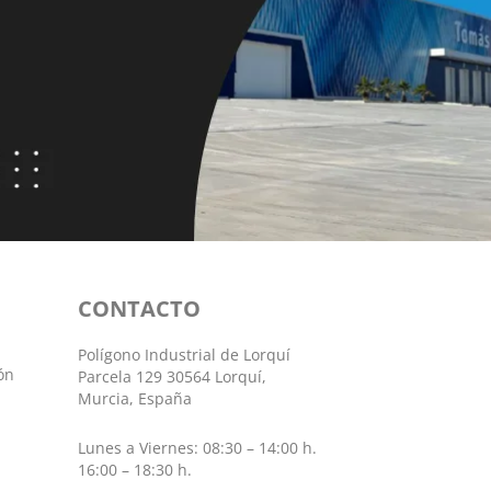
CONTACTO
Polígono Industrial de Lorquí
ón
Parcela 129 30564 Lorquí,
Murcia, España
Lunes a Viernes: 08:30 – 14:00 h.
16:00 – 18:30 h.