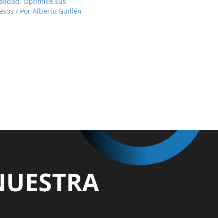
alidad
,
Optimice sus
esos
/ Por
Alberto Guillén
NUESTRA