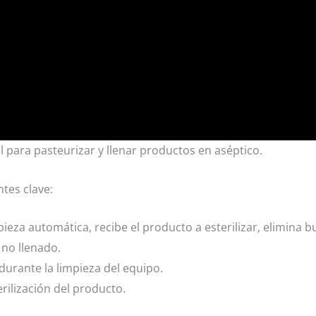
l para pasteurizar y llenar productos en aséptico.
tes clave:
eza automática, recibe el producto a esterilizar, elimina b
 no llenado.
durante la limpieza del equipo.
erilización del producto.