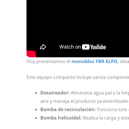
Hoy presentamos el
monobloc FBR ELPO
,
idea
Este equipo compacto incluye varios componen
Desaireador:
Almacena agua para la limpi
aire y maneja el producto ya esterilizado
Bomba de recirculación:
Funciona solo 
Bomba helicoidal:
Realiza la carga y est