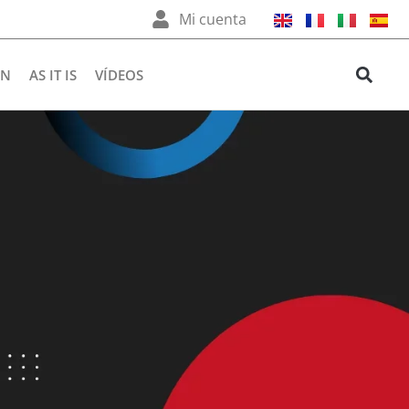
Mi cuenta
ÉN
AS IT IS
VÍDEOS