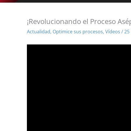
¡Revolucionando el Proceso Asé
Actualidad
,
Optimice sus procesos
,
Vídeos
/
25