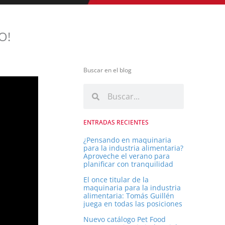
O!
Buscar en el blog
B
B
u
u
s
s
ENTRADAS RECIENTES
c
c
a
¿Pensando en maquinaria
para la industria alimentaria?
r
a
Aproveche el verano para
planificar con tranquilidad
r
El once titular de la
maquinaria para la industria
alimentaria: Tomás Guillén
juega en todas las posiciones
Nuevo catálogo Pet Food