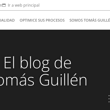
om
Ir a web principal
UALIDAD
OPTIMICE SUS PROCESOS
SOMOS TOMÁS GUILL
El blog de
omás Guillén