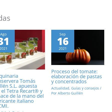
das
Ago
Sep
31
16
2021
2021
Proceso del tomate:
uinaria
elaboración de pastas
nservera Tomás
y concentrados
llén S.L. apuesta
Actualidad
,
Guías y consejos
/
 el Tetra Recart® y
Por
Alberto Guillén
hace de la mano del
ricante italiano
CMI.