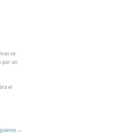
tras se
s por un
bra el
iguiente
→