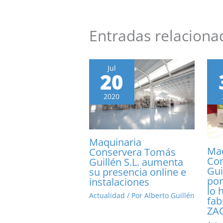
Entradas relaciona
Jul
20
2020
Maquinaria
Maq
Conservera Tomás
Co
Guillén S.L. aumenta
Gui
su presencia online e
por
instalaciones
lo 
Actualidad
/ Por
Alberto Guillén
fab
ZA